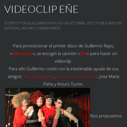
VIDEOCLIP EÑE
ESCRITO POR
GUILLERMO RAYO
EN
30 OCTUBRE, 2013
. PUBLICADO EN
EN
NOTICIAS
.
NO HAY COMENTARIOS
VIDEOCLIP
EÑE
Para promocionar el primer disco de Guillermo Rayo,
«
Adicciones
«, se escogió la canción «
Eñe
» para hacer un
videoclip.
Para ello Guillermo contó con la inestimable ayuda de sus
amigos:
Alex O’dogherty
,
Jose Luis García-Pérez
, Jose María
Peña y Arturo Turón.
Nos propusimos